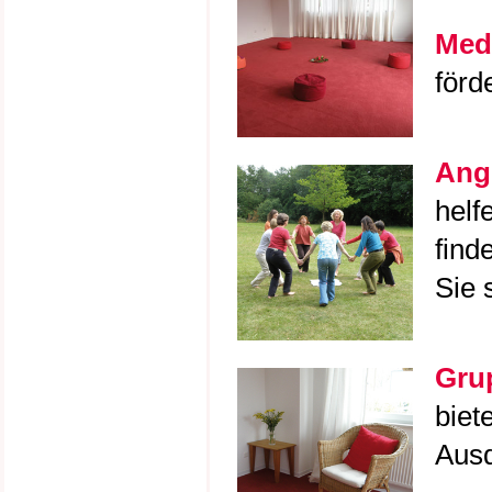
Medi
förd
Ange
helf
find
Sie 
Gru
biet
Ausd