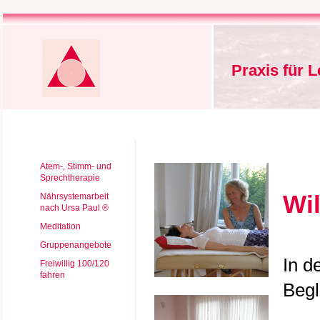
Praxis für 
Atem-, Stimm- und
Sprechtherapie
Wi
Nährsystemarbeit
nach Ursa Paul ®
Meditation
Gruppenangebote
In d
Freiwillig 100/120
fahren
Begl