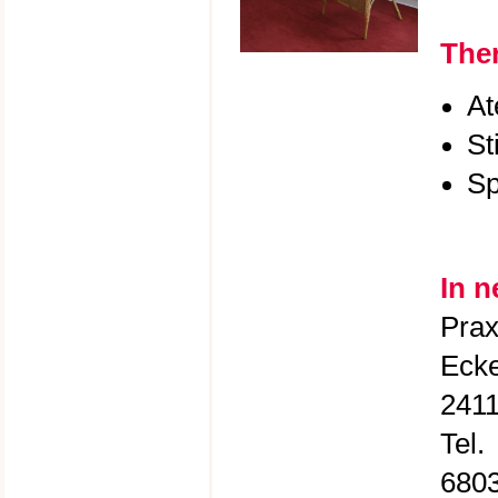
Ther
At
St
Sp
In 
Prax
Ecke
2411
Tel.