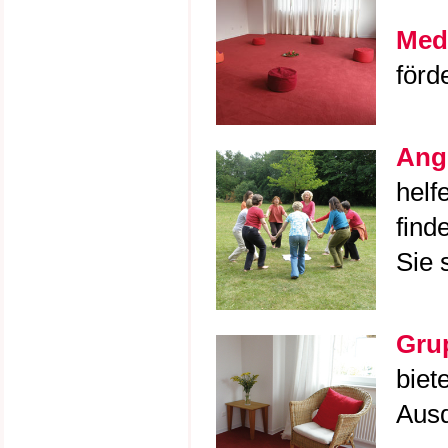
Medi
förd
Ange
helf
find
Sie 
Gru
biet
Ausd