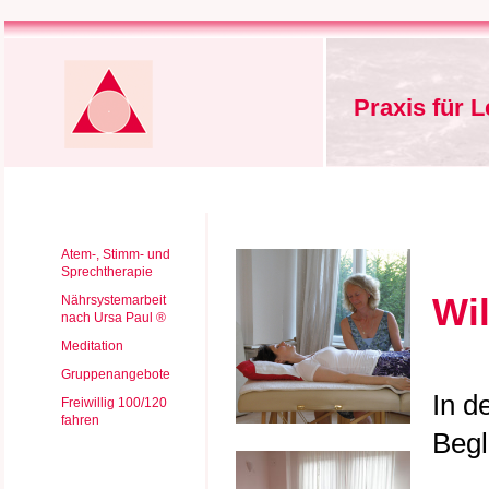
Praxis für 
Atem-, Stimm- und
Sprechtherapie
Wi
Nährsystemarbeit
nach Ursa Paul ®
Meditation
Gruppenangebote
In d
Freiwillig 100/120
fahren
Begl